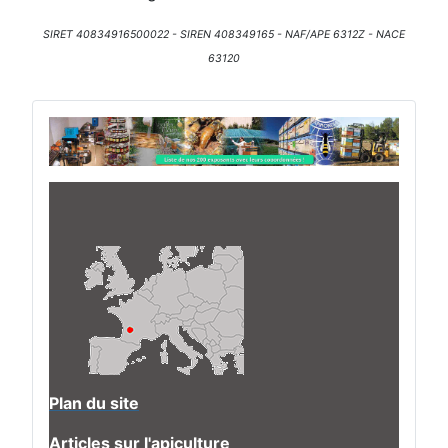
SIRET 40834916500022 - SIREN 408349165 - NAF/APE 6312Z - NACE
63120
Plan du site
Articles sur l'apiculture