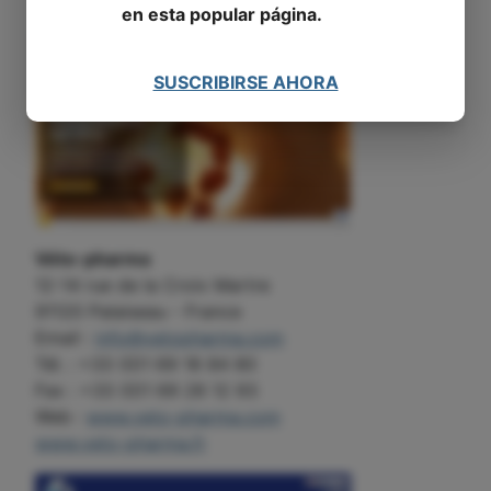
en esta popular página.
SUSCRIBIRSE AHORA
Véto-pharma
12-14 rue de la Croix Martre
91120 Palaiseau - France
Email :
info@vetopharma.com
Tél. : +33 (0)1 69 18 84 80
Fax : +33 (0)1 69 28 12 93
Web :
www.veto-pharma.com
www.veto-pharma.fr