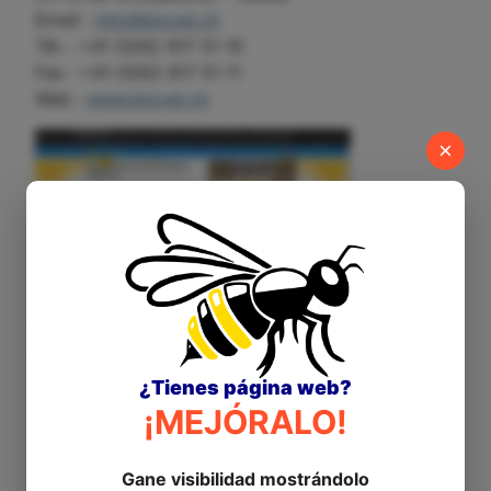
Email :
info@biovet.ch
Tél. : +41 (0)62 917 51 10
Fax : +41 (0)62 917 51 11
Web :
www.biovet.ch
×
Primavet-Sofia Ltd.
198 Knyaz Boris I Str.
¿Tienes página web?
Sofia 1202 - Bulgarie
¡MEJÓRALO!
Email :
office@primavet.com
Mob. : +359 879929740
Gane visibilidad mostrándolo
Web :
https://primavet.com