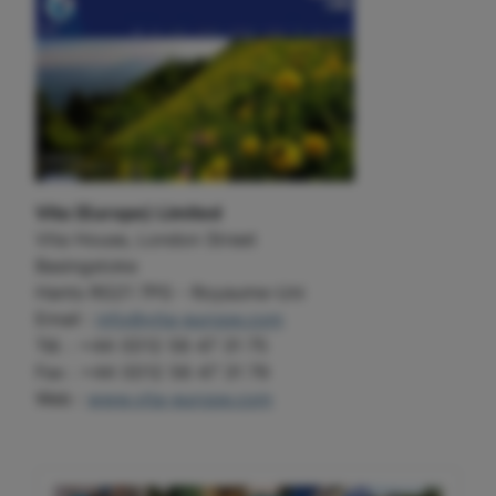
Vita (Europe) Limited
Vita House, London Street
Basingstoke
Hants RG21 7PG - Royaume-Uni
Email :
info@vita-europe.com
Tél. : +44 (0)12 56 47 31 75
Fax : +44 (0)12 56 47 31 79
Web :
www.vita-europe.com