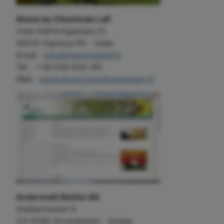
Alveis by Chemicals Laif
Viale Dell'Artigianato,13
35010 Vigonza PD - Italie
Email :
info@chemicalslaif.it
Tél. : +39 049 626 281
Web :
www.alveis.it/en/homepage-2/
Andermatt BioVet AG
Stahlermatten 6
CH-6146 Grossdietwil - Suisse