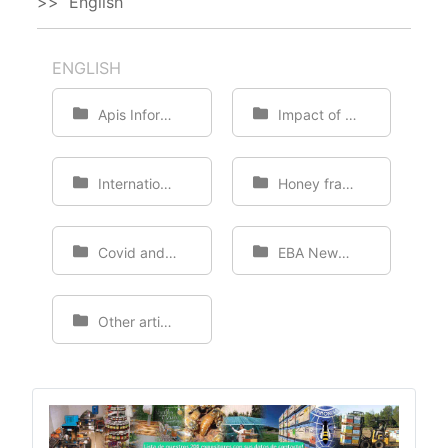
English
ENGLISH
Apis Information
Impact of pesticides on bees
International Honey Market
Honey fraud
Covid and bee products
EBA Newxletters
Other articles