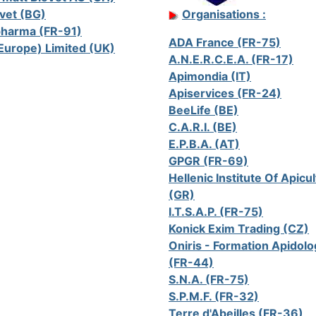
vet (BG)
Organisations :
harma (FR-91)
ADA France (FR-75)
(Europe) Limited (UK)
A.N.E.R.C.E.A. (FR-17)
Apimondia (IT)
Apiservices (FR-24)
BeeLife (BE)
C.A.R.I. (BE)
E.P.B.A. (AT)
GPGR (FR-69)
Hellenic Institute Of Apicu
(GR)
I.T.S.A.P. (FR-75)
Konick Exim Trading (CZ)
Oniris - Formation Apidolo
(FR-44)
S.N.A. (FR-75)
S.P.M.F. (FR-32)
Terre d'Abeilles (FR-36)