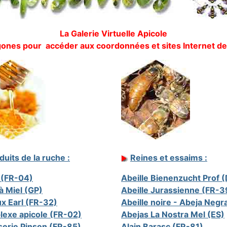
La Galerie Virtuelle Apicole
agones pour accéder aux coordonnées et sites Internet de
duits de la ruche :
Reines et essaims :
 (FR-04)
Abeille Bienenzucht Prof 
à Miel (GP)
Abeille Jurassienne (FR-3
x Earl (FR-32)
Abeille noire - Abeja Negr
exe apicole (FR-02)
Abejas La Nostra Mel (ES)
serie Pinson (FR-85)
Alain Barasc (FR-81)