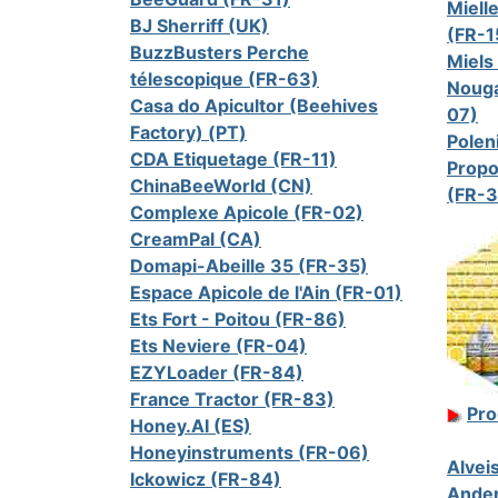
Miell
BJ Sherriff (UK)
(FR-1
BuzzBusters Perche
Miels
télescopique (FR-63)
Nouga
Casa do Apicultor (Beehives
07)
Factory) (PT)
Polen
CDA Etiquetage (FR-11)
Propo
ChinaBeeWorld (CN)
(FR-3
Complexe Apicole (FR-02)
CreamPal (CA)
Domapi-Abeille 35 (FR-35)
Espace Apicole de l'Ain (FR-01)
Ets Fort - Poitou (FR-86)
Ets Neviere (FR-04)
EZYLoader (FR-84)
France Tractor (FR-83)
Pro
Honey.AI (ES)
Honeyinstruments (FR-06)
Alveis
Ickowicz (FR-84)
Ander