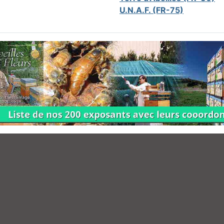
U.N.A.F. (FR-75)