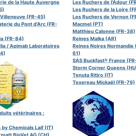
erie de la Haute Auvergne
Les Ruchers de l'Adour (F
5)
Les Ruchers de la Loire (
 Villeneuve (FR-45)
Les Ruchers de Vernon (F
terie du Pont d'Arc (FR-
Macmel (PT)
Matthieu Calonne (FR-38)
ia (FR-84)
Reines Malka (AR)
lia / Apimab Laboratoires
Reines Noires Normandie 
4)
61)
SAS Buckfast® France (FR
Storm Corner Queens (HU
Tenuta Ritiro (IT)
Texereau Mickaël (FR-79)
duits vétérinaires :
 by Chemicals Laif (IT)
matt BioVet AG (CH)