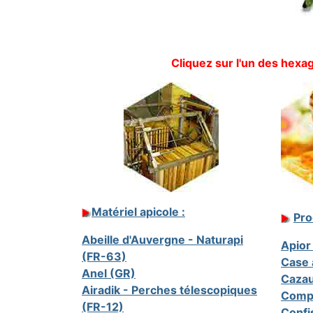
Cliquez sur l'un des hex
Matériel apicole :
Pro
Abeille d'Auvergne - Naturapi
Apior
(FR-63)
Case 
Anel (GR)
Cazau
Airadik - Perches télescopiques
Compl
(FR-12)
Confi