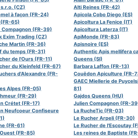
s.r.o. (CZ)
Alti Reines (FR-42)
mel à façon (FR-24)
Apicola Cobo Diego (ES)
. (FR-65)
Apicoltura La Fenice (IT)
n Compagnon (FR-39)
Apicoltura Laterza (IT)
k Exim Trading (CZ)
ApiMonde (FR-83)
che Martin (FR-36)
Apisnoire (ES)
if du temps (FR-31)
Authentic Apis mellifera c
cher de l'Ours (FR-11)
Queens (SI)
cher du Kleinfeld (FR-67)
Barbara Laffon (FR-13)
uchers d'Alexandre (FR-
Couëdon Apiculture (FR-7
GAEC Miellerie de Puycels
des Alpes (FR-05)
81)
hmeur (FR-29)
Gajdos Queens (HU)
n Crétet (FR-17)
Julien Compagnon (FR-39
n Neufcoeur Confiseure
La RucheTic (FR-03)
1)
Le Rucher Arpeli (FR-30)
e (FR-61)
Le Rucher de l'Escoutay (
-Ouest (FR-85)
Les reines de Baptiste (F