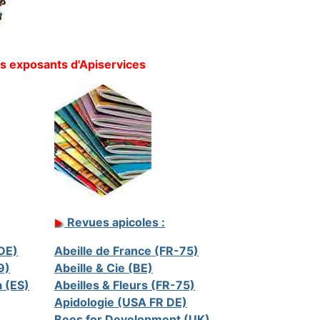
s exposants d'Apiservices
Revues apicoles :
(DE)
Abeille de France (FR-75)
9)
Abeille & Cie (BE)
a (ES)
Abeilles & Fleurs (FR-75)
Apidologie (USA FR DE)
Bees for Development (UK)