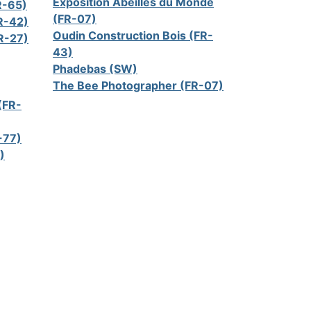
Exposition Abeilles du Monde
R-65)
(FR-07)
FR-42)
Oudin Construction Bois (FR-
R-27)
43)
Phadebas (SW)
The Bee Photographer (FR-07)
(FR-
-77)
)