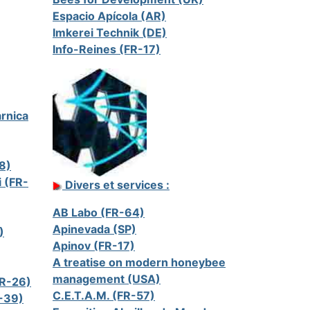
Espacio Apícola (AR)
Imkerei Technik (DE)
Info-Reines (FR-17)
arnica
8)
i (FR-
Divers et services :
AB Labo (FR-64)
Apinevada (SP)
)
Apinov (FR-17)
A treatise on modern honeybee
management (USA)
FR-26)
C.E.T.A.M. (FR-57)
R-39)