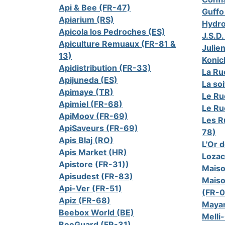
Api & Bee (FR-47)
Guffo 
Apiarium (RS)
Hydro
Apicola los Pedroches (ES)
J.S.D
Apiculture Remuaux (FR-81 &
Julie
13)
Konic
Apidistribution (FR-33)
La Ru
Apijuneda (ES)
La so
Apimaye (TR)
Le Ru
Apimiel (FR-68)
Le Ru
ApiMoov (FR-69)
Les R
ApiSaveurs (FR-69)
78)
Apis Blaj (RO)
L'Or 
Apis Market (HR)
Lozac
Apistore (FR-31))
Maiso
Apisudest (FR-83)
Maiso
Api-Ver (FR-51)
(FR-0
Apiz (FR-68)
Mayan
Beebox World (BE)
Melli
BeeGuard (FR-31)