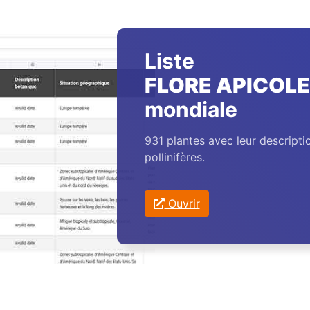
Liste
FLORE APICOLE
mondiale
931 plantes avec leur descripti
pollinifères.
Ouvrir