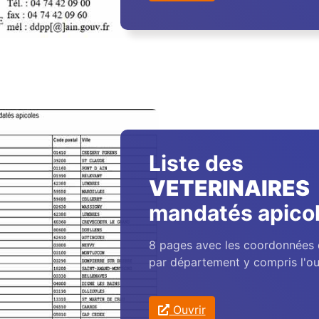
Liste des
VETERINAIRES
mandatés apico
8 pages avec les coordonnées 
par département y compris l'ou
Ouvrir