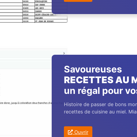
Savoureuses
RECETTES AU M
un régal pour vo
Histoire de passer de bons mom
recettes de cuisine au miel. Miam
Ouvrir