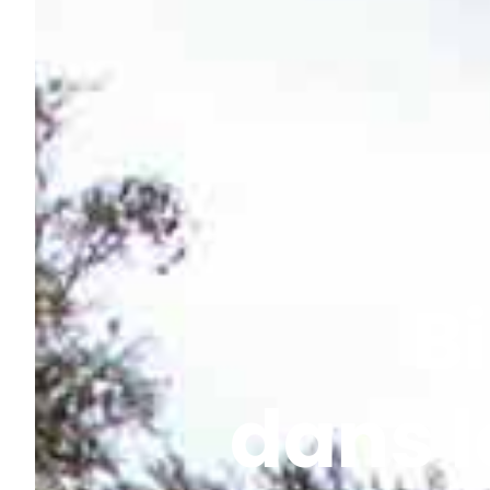
B
dans 