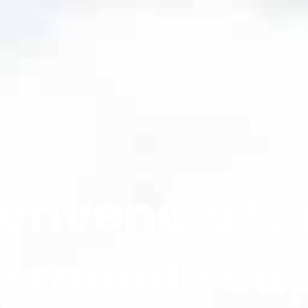
ienvenu à to
le monde cap