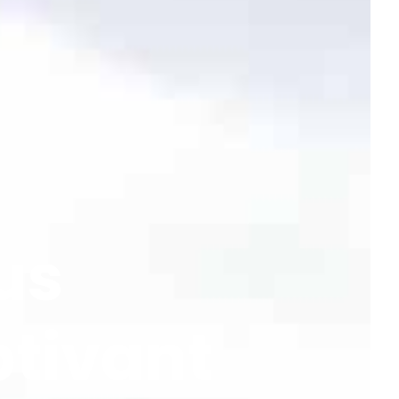
us
tivant