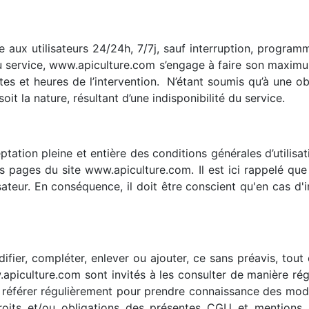
e aux utilisateurs 24/24h, 7/7j, sauf interruption, progr
u service, www.apiculture.com s’engage à faire son maximum a
tes et heures de l’intervention. N’étant soumis qu’à une o
t la nature, résultant d’une indisponibilité du service.
eptation pleine et entière des conditions générales d’utilisa
 les pages du site www.apiculture.com. Il est ici rappelé q
sateur. En conséquence, il doit être conscient qu'en cas d'in
ifier, compléter, enlever ou ajouter, ce sans préavis, tout 
.apiculture.com sont invités à les consulter de manière rég
s’y référer régulièrement pour prendre connaissance des mod
droits et/ou obligations des présentes CGU et mentions l