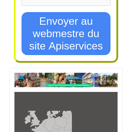
Envoyer au
webmestre du
site Apiservices