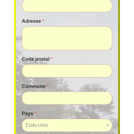
Adresse
*
Code postal
*
Commune
*
Pays
*