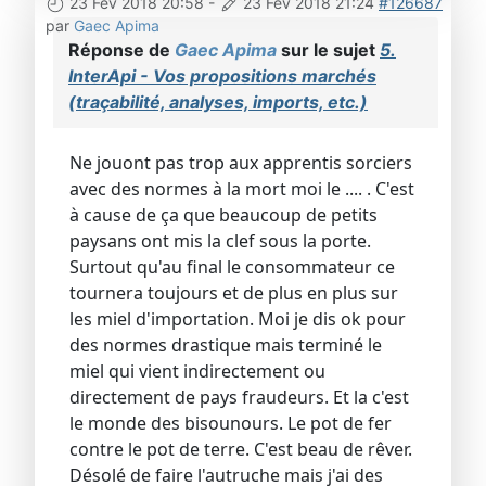
23 Fév 2018 20:58
-
23 Fév 2018 21:24
#126687
par
Gaec Apima
Réponse de
Gaec Apima
sur le sujet
5.
InterApi - Vos propositions marchés
(traçabilité, analyses, imports, etc.)
Ne jouont pas trop aux apprentis sorciers
avec des normes à la mort moi le .... . C'est
à cause de ça que beaucoup de petits
paysans ont mis la clef sous la porte.
Surtout qu'au final le consommateur ce
tournera toujours et de plus en plus sur
les miel d'importation. Moi je dis ok pour
des normes drastique mais terminé le
miel qui vient indirectement ou
directement de pays fraudeurs. Et la c'est
le monde des bisounours. Le pot de fer
contre le pot de terre. C'est beau de rêver.
Désolé de faire l'autruche mais j'ai des