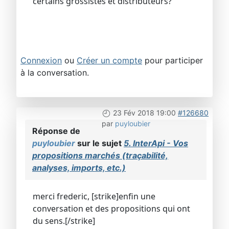
certains grossistes et distributeurs?
Connexion
ou
Créer un compte
pour participer
à la conversation.
23 Fév 2018 19:00
#126680
par
puyloubier
Réponse de
puyloubier
sur le sujet
5. InterApi - Vos
propositions marchés (traçabilité,
analyses, imports, etc.)
merci frederic, [strike]enfin une
conversation et des propositions qui ont
du sens.[/strike]