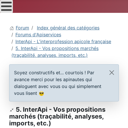
Forum
Index général des catégories
Forums d'Apiservices
InterApi - L'interprofession apicole française
5. InterApi - Vos propositions marchés
(traçabilité, analyses, imports, etc.)
Soyez constructifs et... courtois ! Par
avance merci pour les apinautes qui
dialoguent avec vous ou qui simplement
vous lisent
5. InterApi - Vos propositions
marchés (traçabilité, analyses,
imports, etc.)