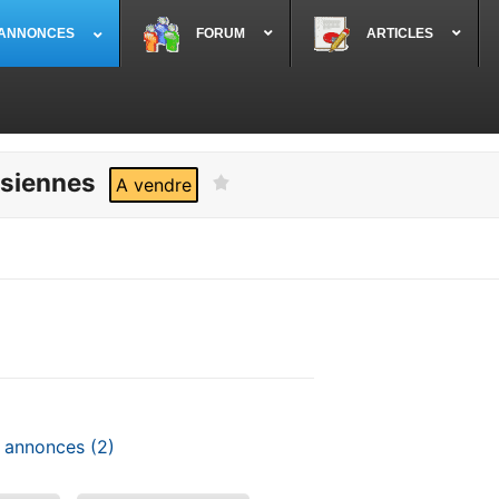
 ANNONCES
FORUM
ARTICLES
asiennes
A vendre
es annonces
(2)