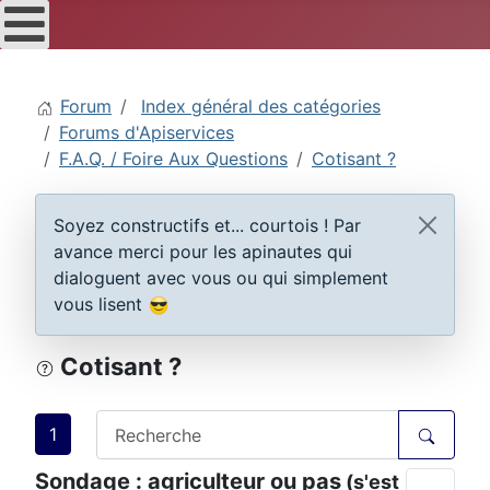
Forum
Index général des catégories
Forums d'Apiservices
F.A.Q. / Foire Aux Questions
Cotisant ?
Soyez constructifs et... courtois ! Par
avance merci pour les apinautes qui
dialoguent avec vous ou qui simplement
vous lisent
Cotisant ?
1
Sondage : agriculteur ou pas
(s'est