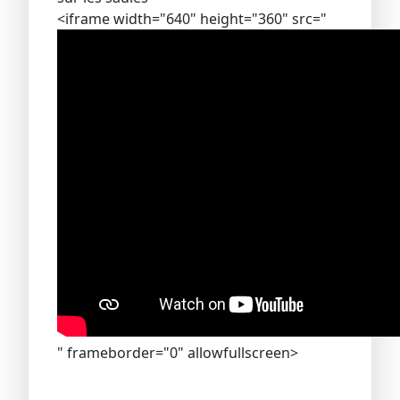
<iframe width="640" height="360" src="
" frameborder="0" allowfullscreen>