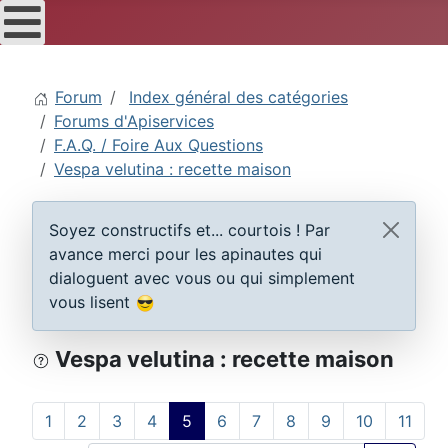
Forum
Index général des catégories
Forums d'Apiservices
F.A.Q. / Foire Aux Questions
Vespa velutina : recette maison
Soyez constructifs et... courtois ! Par
avance merci pour les apinautes qui
dialoguent avec vous ou qui simplement
vous lisent
Vespa velutina : recette maison
1
2
3
4
5
6
7
8
9
10
11