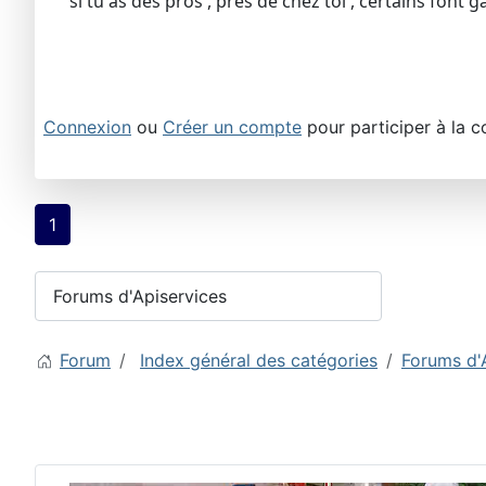
si tu as des pros , prés de chez toi , certains font 
Connexion
ou
Créer un compte
pour participer à la c
1
Forum
Index général des catégories
Forums d'