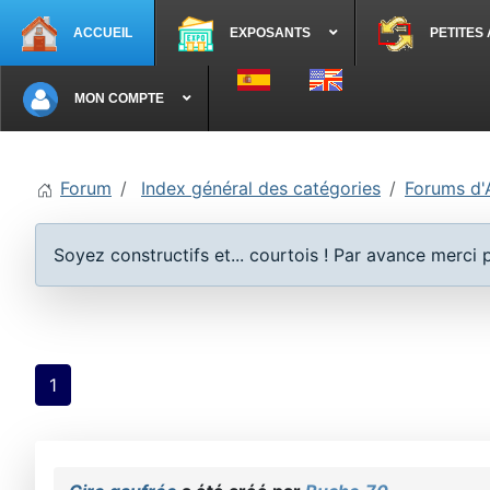
ACCUEIL
EXPOSANTS
PETITES
Sélectionnez votre langue
MON COMPTE
Forum
Index général des catégories
Forums d'
Soyez constructifs et... courtois ! Par avance merci
1