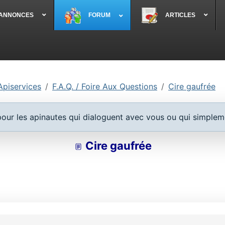
 ANNONCES
FORUM
ARTICLES
Apiservices
F.A.Q. / Foire Aux Questions
Cire gaufrée
 pour les apinautes qui dialoguent avec vous ou qui simplem
Cire gaufrée