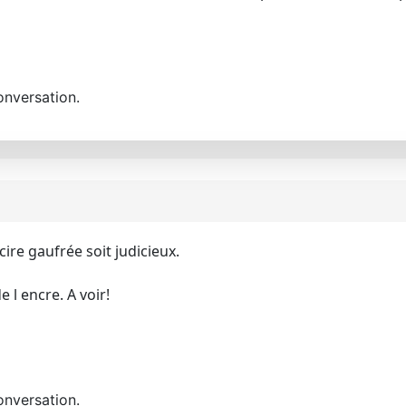
onversation.
ire gaufrée soit judicieux.
 l encre. A voir!
onversation.