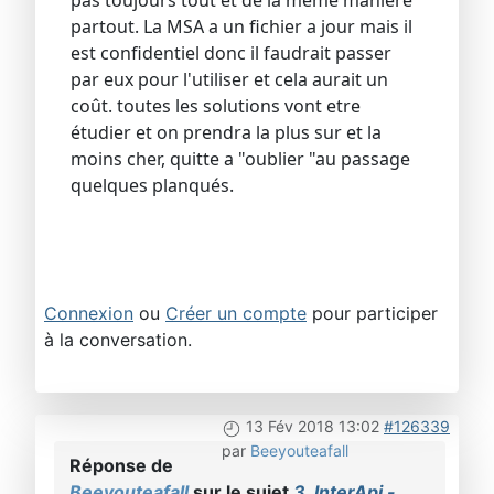
pas toujours tout et de la même maniére
partout. La MSA a un fichier a jour mais il
est confidentiel donc il faudrait passer
par eux pour l'utiliser et cela aurait un
coût. toutes les solutions vont etre
étudier et on prendra la plus sur et la
moins cher, quitte a "oublier "au passage
quelques planqués.
Connexion
ou
Créer un compte
pour participer
à la conversation.
13 Fév 2018 13:02
#126339
par
Beeyouteafall
Réponse de
Beeyouteafall
sur le sujet
3. InterApi -