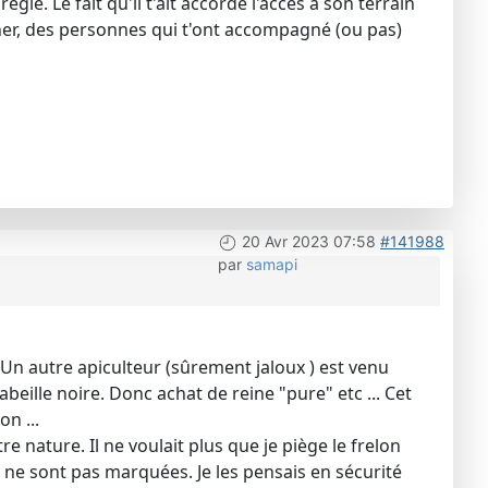
é. Le fait qu'il t'ait accordé l'accès à son terrain
her, des personnes qui t'ont accompagné (ou pas)
20 Avr 2023 07:58
#141988
par
samapi
 Un autre apiculteur (sûrement jaloux ) est venu
beille noire. Donc achat de reine "pure" etc ... Cet
n ...
 nature. Il ne voulait plus que je piège le frelon
es ne sont pas marquées. Je les pensais en sécurité