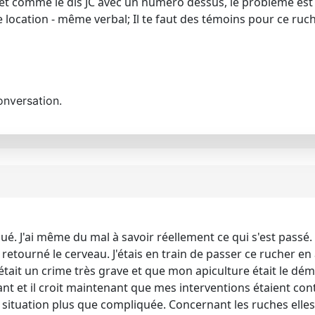
t comme le dis JC avec un numéro dessus, le problème est régl
ocation - même verbal; Il te faut des témoins pour ce ruc
onversation.
ué. J'ai même du mal à savoir réellement ce qui s'est passé.
retourné le cerveau. J'étais en train de passer ce rucher en a
 était un crime très grave et que mon apiculture était le démo
t et il croit maintenant que mes interventions étaient contre
oilà situation plus que compliquée. Concernant les ruches ell